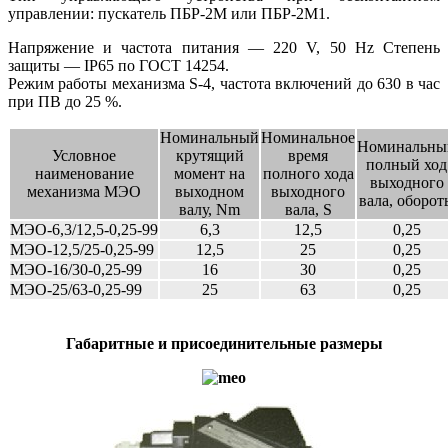
управлении: пускатель ПБР-2М или ПБР-2М1.
Напряжение и частота питания — 220 V, 50 Hz Степень
защиты — IP65 по ГОСТ 14254.
Режим работы механизма S-4, частота включений до 630 в час
при ПВ до 25 %.
Номинальный
Номинальное
Номинальны
Условное
крутящий
время
полный ход
наименование
момент на
полного хода
выходного
механизма МЭО
выходном
выходного
вала, оборот
валу, Nm
вала, S
МЭО-6,3/12,5-0,25-99
6,3
12,5
0,25
МЭО-12,5/25-0,25-99
12,5
25
0,25
МЭО-16/30-0,25-99
16
30
0,25
МЭО-25/63-0,25-99
25
63
0,25
Габаритные и присоединительные размеры